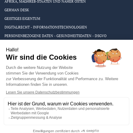
AFRIKA, MAGHREB-STAATEN UND NAHER OSTEN
GERMAN DESK
GEISTIGES EIGENTUM
DIGITALRECHT - INFORMATIONSTECHNOLOGIEN
PERSONENBEZOGENE DATEN - GESUNDHEITSDATEN - DSGVO
MEDIATION
AKTUELLE RECHTSTHEMEN
PRESSE UND VERÖFFENTLICHUNGEN
AUS DER KANZLEI
©2026 LEXT Avocats - Le Mans, Paris - Alle Rechte vorbehalten |
Impressum
|
Datenschutzbestimmungen