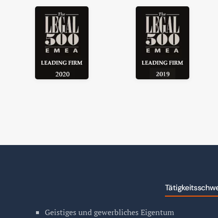
Tätigkeitsschw
Geistiges und gewerbliches Eigentum