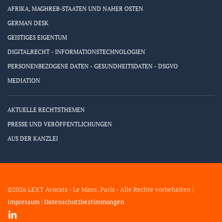
AFRIKA, MAGHREB-STAATEN UND NAHER OSTEN
GERMAN DESK
GEISTIGES EIGENTUM
DIGITALRECHT - INFORMATIONSTECHNOLOGIEN
PERSONENBEZOGENE DATEN - GESUNDHEITSDATEN - DSGVO
MEDIATION
AKTUELLE RECHTSTHEMEN
PRESSE UND VERÖFFENTLICHUNGEN
AUS DER KANZLEI
©2026 LEXT Avocats - Le Mans, Paris - Alle Rechte vorbehalten |
Impressum
|
Datenschutzbestimmungen