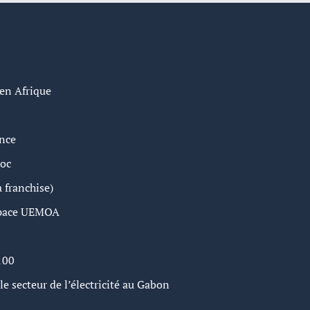
 en Afrique
ance
roc
 franchise)
espace UEMOA
100
e secteur de l’électricité au Gabon